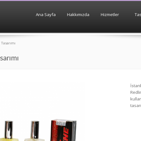
Ana Sayfa
Hakkımızda
Hizmetler
Tas
 Tasarımı
sarımı
İstan
Redli
kulla
tasar