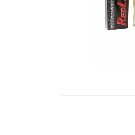
Ayyıldız Bay Parfüm Kutusu
Tasarımı
Kutu