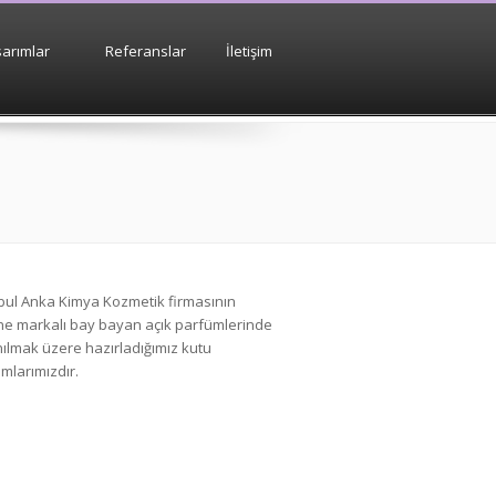
arımlar
Referanslar
İletişim
bul Anka Kimya Kozmetik firmasının
ne markalı bay bayan açık parfümlerinde
nılmak üzere hazırladığımız kutu
ımlarımızdır.