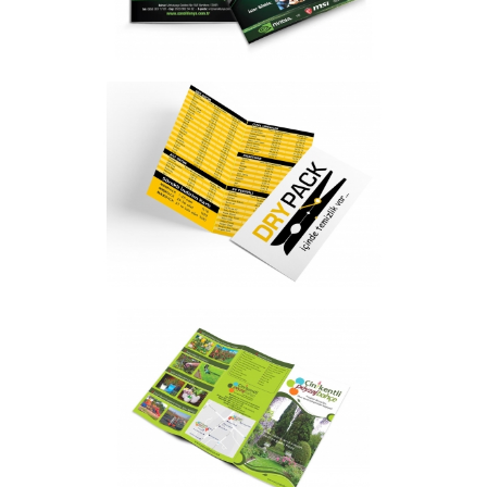
Drypack Kuru Temizleme Broşür
Tasarımı
Broşür
Çini Kentli Peyzaj Bahçe Broşür
Tasarımı
Broşür