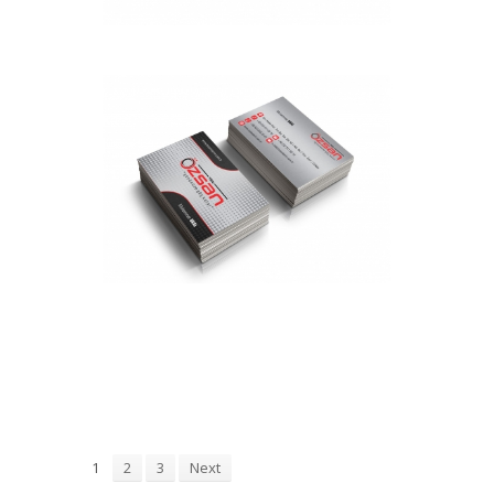
Alemgoşar Çamaşır Deterjanı
Kutu Tasarımı
Kutu
Tire Özsan Tarım Makinaları
Kartvizit Tasarımı
Kartvizit
Ef-Em Toptan Gıda Ve Pazarlama
Web Sitesi Tasarımı
Web Tasarımı
Demir Tahta Dekorasyon
Kartvizit Tasarımı
Kartvizit
Alemgoşar Bay Bayan Parfüm
Kutusu Tasarımı
Kutu
Arbay Doğalgaz Klima Ve
Mühendislik Kartvizit Tasarımı
Kartvizit
1
2
3
Next